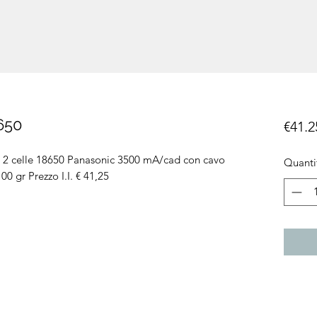
650
€41.2
h 2 celle 18650 Panasonic 3500 mA/cad con cavo
Quanti
00 gr Prezzo I.I. € 41,25